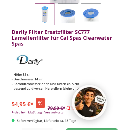
Darlly Filter Ersatzfilter SC777
Lamellenfilter für Cal Spas Clearwater
Spas
- Höhe 38 cm
- Durchmesser 14 cm
- Lochdurchmesser oben und unten ca. 5 cm
- passend zu diversen Herstellern (siehe unten)
%
54,95 €*
79,90 €*
(31.23% gespart)
Preise inkl. MwSt. zzgl. Versandkosten
Sofort verfügbar, Lieferzeit: ca. 15 Tage
Produkt Anzahl: Gib den gewünschten Wert ein oder benutze die Schaltflächen um di