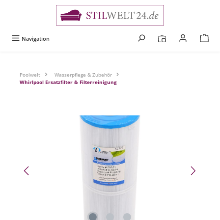
alt springen
Navigation
Poolwelt
Wasserpflege & Zubehör
Whirlpool Ersatzfilter & Filterreinigung
Bildergalerie überspringen