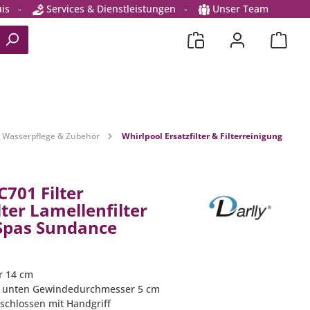
is
-
Services & Dienstleistungen
-
Unser Team
Wasserpflege & Zubehör
Whirlpool Ersatzfilter & Filterreinigung
C701 Filter
lter Lamellenfilter
 Spas Sundance
r 14 cm
e unten Gewindedurchmesser 5 cm
eschlossen mit Handgriff