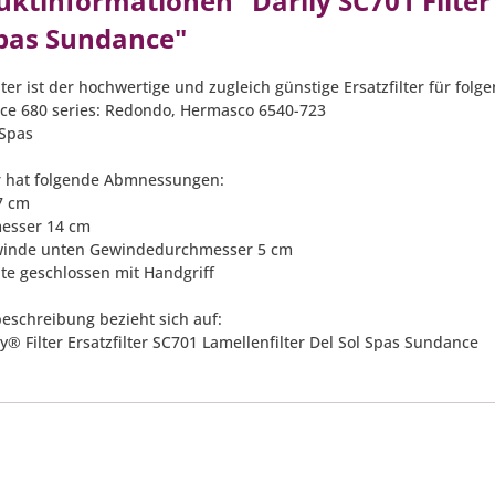
ktinformationen "Darlly SC701 Filter E
Spas Sundance"
lter ist der hochwertige und zugleich günstige Ersatzfilter für fol
ce 680 series: Redondo, Hermasco 6540-723
 Spas
er hat folgende Abmnessungen:
7 cm
esser 14 cm
winde unten Gewindedurchmesser 5 cm
ite geschlossen mit Handgriff
eschreibung bezieht sich auf:
ly® Filter Ersatzfilter SC701 Lamellenfilter Del Sol Spas Sundance