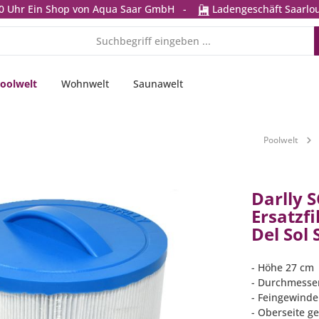
0 Uhr
Ein Shop von Aqua Saar GmbH
-
Ladengeschäft Saarlou
oolwelt
Wohnwelt
Saunawelt
Poolwelt
Darlly S
Ersatzfi
Del Sol
- Höhe 27 cm
- Durchmesse
- Feingewind
- Oberseite g