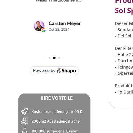
Produ
Sol 
Dieser Fi
- Sundan
- Del Sol
Der Filt
- Höhe 2
- Durchm
- Feinge
- Oberse
Produktb
- 1x Darl