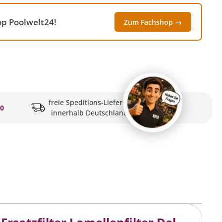
op Poolwelt24!
Zum Fachshop →
freie Speditions-Lieferung
20
innerhalb Deutschlands