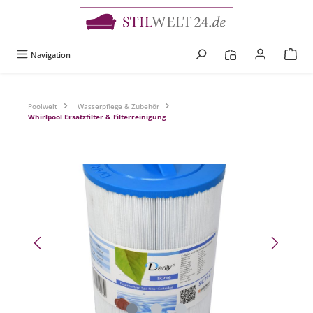
alt springen
Navigation
Poolwelt
Wasserpflege & Zubehör
Whirlpool Ersatzfilter & Filterreinigung
Bildergalerie überspringen