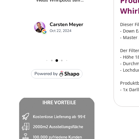
Produ
Whir
Dieser Fi
- Down E
- Master
Der Filt
- Höhe 1
- Durchm
- Lochdu
Produktb
- 1x Dar