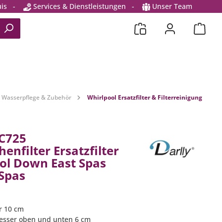
is
-
Services & Dienstleistungen
-
Unser Team
Wasserpflege & Zubehör
Whirlpool Ersatzfilter & Filterreinigung
SC725
enfilter Ersatzfilter
ol Down East Spas
Spas
r 10 cm
esser oben und unten 6 cm