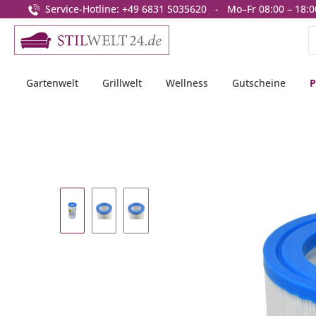
Service-Hotline: +49 6831 5035620 - Mo–Fr 08:00 – 18:0
springen
Zur Hauptnavigation springen
Gartenwelt
Grillwelt
Wellness
Gutscheine
P
Bildergalerie überspringen