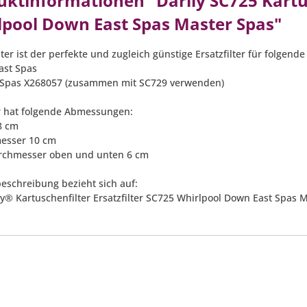
ktinformationen "Darlly SC725 Kartus
lpool Down East Spas Master Spas"
lter ist der perfekte und zugleich günstige Ersatzfilter für folgende
ast Spas
 Spas X268057 (zusammen mit SC729 verwenden)
er hat folgende Abmessungen:
8 cm
esser 10 cm
rchmesser oben und unten 6 cm
eschreibung bezieht sich auf:
lly® Kartuschenfilter Ersatzfilter SC725 Whirlpool Down East Spas 