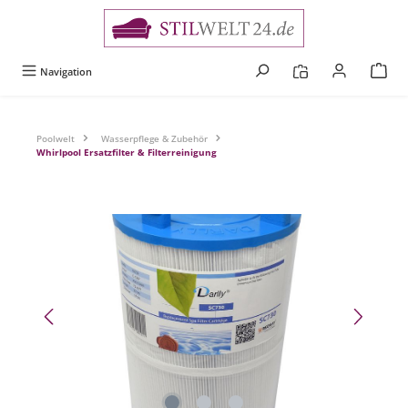
alt springen
Navigation
Poolwelt
Wasserpflege & Zubehör
Whirlpool Ersatzfilter & Filterreinigung
Bildergalerie überspringen