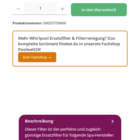
Produkt Anzahl: Gib den gewünschten Wert ein oder benutze die Schaltflächen um di
In den Warenkorb
Produktnummer:
000257750000
Mehr Whirlpool Ersatzfilter & Filterreinigung? Das
komplette Sortiment findest du in unserem Fachshop
Poolwelt24!
Zum Fachshop →
Beschreibung
Dieser Filter ist der perfekte und zugleich
günstige Ersatzfilter für folgende Spa-Hersteller: