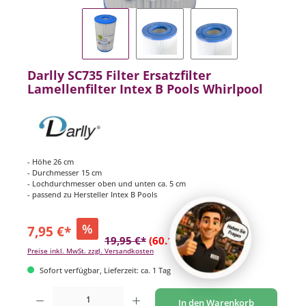
Darlly SC735 Filter Ersatzfilter
Lamellenfilter Intex B Pools Whirlpool
- Höhe 26 cm
- Durchmesser 15 cm
- Lochdurchmesser oben und unten ca. 5 cm
- passend zu Hersteller Intex B Pools
%
7,95 €*
19,95 €*
(60.15% gespart)
Preise inkl. MwSt. zzgl. Versandkosten
Sofort verfügbar, Lieferzeit: ca. 1 Tag
Produkt Anzahl: Gib den gewünschten Wert ein oder benutze die Schaltflächen um di
In den Warenkorb