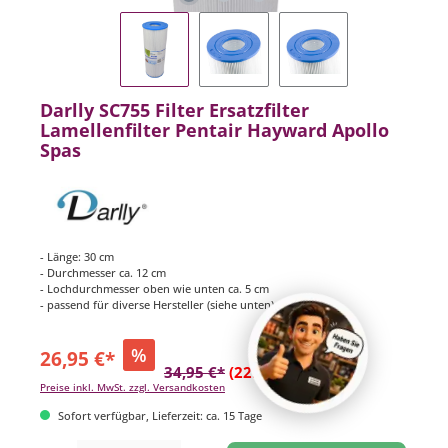
Darlly SC755 Filter Ersatzfilter
Lamellenfilter Pentair Hayward Apollo
Spas
- Länge: 30 cm
- Durchmesser ca. 12 cm
- Lochdurchmesser oben wie unten ca. 5 cm
- passend für diverse Hersteller (siehe unten)
%
26,95 €*
34,95 €*
(22.89% gespart)
Preise inkl. MwSt. zzgl. Versandkosten
Sofort verfügbar, Lieferzeit: ca. 15 Tage
Produkt Anzahl: Gib den gewünschten Wert ein oder benutze die Schaltflächen um di