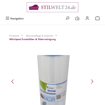
alt springen
Navigation
Poolwelt
Wasserpflege & Zubehör
Whirlpool Ersatzfilter & Filterreinigung
Bildergalerie überspringen