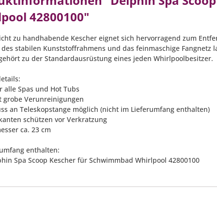
uktinformationen "Delphin Spa Scoo
lpool 42800100"
eicht zu handhabende Kescher eignet sich hervorragend zum Entfer
 des stabilen Kunststoffrahmens und das feinmaschige Fangnetz las
gehört zu der Standardausrüstung eines jeden Whirlpoolbesitzer.
etails:
ür alle Spas und Hot Tubs
nt grobe Verunreinigungen
uss an Teleskopstange möglich (nicht im Lieferumfang enthalten)
anten schützen vor Verkratzung
esser ca. 23 cm
rumfang enthalten:
lphin Spa Scoop Kescher für Schwimmbad Whirlpool 42800100