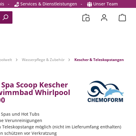
is
-
Services & Dienstleistungen
-
Unser Team
oolwelt
Wasserpflege & Zubehör
Kescher & Teleskopstangen
 Spa Scoop Kescher
wimmbad Whirlpool
00
le Spas und Hot Tubs
obe Verunreinigungen
n Teleskopstange möglich (nicht im Lieferumfang enthalten)
n schützen vor Verkratzung