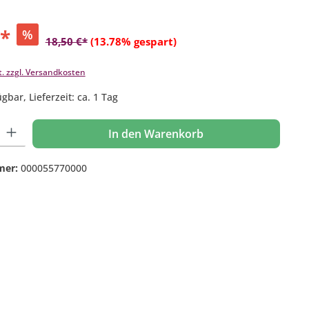
€*
%
18,50 €*
(13.78% gespart)
t. zzgl. Versandkosten
gbar, Lieferzeit: ca. 1 Tag
 Gib den gewünschten Wert ein oder benutze die Schaltflächen um die Anzahl
In den Warenkorb
mer:
000055770000