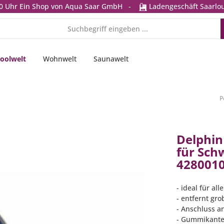
0 Uhr
Ein Shop von Aqua Saar GmbH
-
Ladengeschäft Saarlou
oolwelt
Wohnwelt
Saunawelt
P
Delphin
für Sch
428001
- ideal für al
- entfernt gr
- Anschluss a
- Gummikante