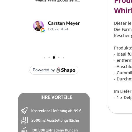
Prod
Whir
Dieser l
Die Form
Kescher 
Produktd
- ideal f
- entfer
- Anschl
- Gummik
- Durchm
Im Liefe
- 1 x De