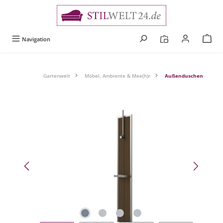
alt springen
Navigation
Gartenwelt
Möbel, Ambiente & Mee(h)r
Außenduschen
Bildergalerie überspringen