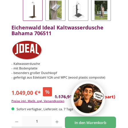
Eichenwald Ideal Kaltwasserdusche
Bahama 706511
- Kaltwasserdusche
- mit Bodenplatte
- besonders großer Duschkopf
- gefertigt aus Edelstahl V2A und WPC (wood plastic composite)
%
1.049,00 €*
1.176,91 €*
(10.87% gespart)
Preise inkl. MwSt. zzgl. Versandkosten
Sofort verfügbar, Lieferzeit: ca. 7 Tage
Produkt Anzahl: Gib den gewünschten Wert ein oder benutze die Schaltflächen um di
In den Warenkorb