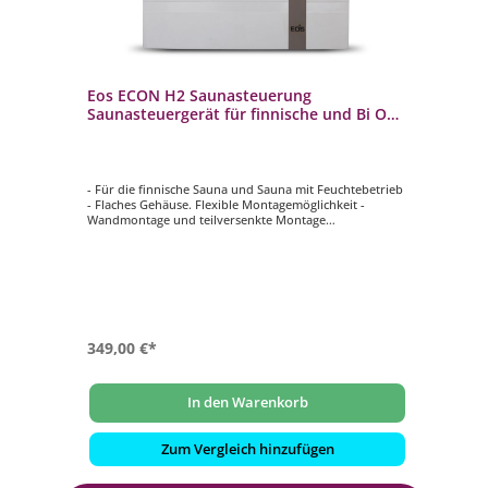
Eos ECON H2 Saunasteuerung
Saunasteuergerät für finnische und Bi O
Saunaöfen
- Für die finnische Sauna und Sauna mit Feuchtebetrieb
- Flaches Gehäuse. Flexible Montagemöglichkeit -
Wandmontage und teilversenkte Montage
- Schalter für Licht, „Life Guard“ Funktion
- Mit 24-Stunden Zeitvorwahl in Echtzeit
- Heizzeitbegrenzung 6 h, erweiterbar auf 12 h
349,00 €*
In den Warenkorb
Zum Vergleich hinzufügen