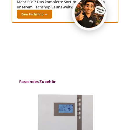
Mehr EOS? Das komplette Sortiment findest du in
unserem Fachshop Saunawelt24!
Zum Fachshop →
Produktgalerie überspringen
Passendes Zubehör