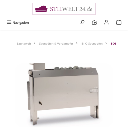
alt springen
Navigation
Saunawelt
Saunaöfen & Verdampfer
Bi-O Saunaofen
EOS
Bildergalerie überspringen