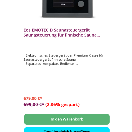
Eos EMOTEC D Saunasteuergerät
Saunasteuerung für finnische Sauna
Scharz
- Elektronisches Steuergerät der Premium Klasse für
Saunasteuergerät finnische Sauna
- Separates, kompaktes Bedienteil
- TFT-Farbdisplay mit Menüführung in 18 Sprachen
- Maße Bedienteil: 127 x 30 x 25 mm
- Farbe: anthrazit/schwarz
679,00 €*
699,00 €*
(2.86% gespart)
In den Warenkorb
Zum Vergleich hinzufügen