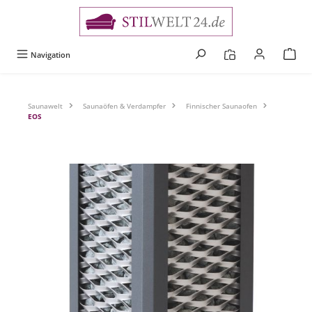
alt springen
Navigation
Saunawelt
Saunaöfen & Verdampfer
Finnischer Saunaofen
EOS
Bildergalerie überspringen