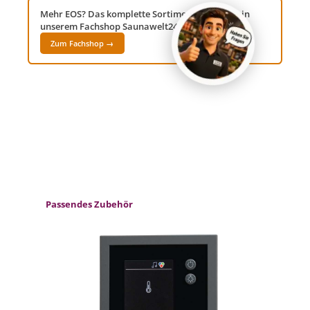
Mehr EOS? Das komplette Sortiment findest du in
unserem Fachshop Saunawelt24!
Zum Fachshop →
Produktgalerie überspringen
Passendes Zubehör