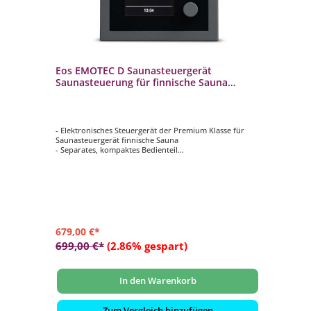
Eos EMOTEC D Saunasteuergerät
Saunasteuerung für finnische Sauna
Scharz
- Elektronisches Steuergerät der Premium Klasse für
Saunasteuergerät finnische Sauna
- Separates, kompaktes Bedienteil
- TFT-Farbdisplay mit Menüführung in 18 Sprachen
- Maße Bedienteil: 127 x 30 x 25 mm
- Farbe: anthrazit/schwarz
679,00 €*
699,00 €*
(2.86% gespart)
In den Warenkorb
Zum Vergleich hinzufügen