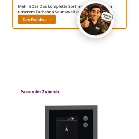
Mehr EOS? Das komplette Sortiment findest du in
unserem Fachshop Saunawelt24!
Zum Fachshop →
Produktgalerie überspringen
Passendes Zubehör