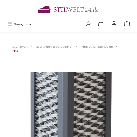
alt springen
Navigation
Saunawelt
Saunaöfen & Verdampfer
Finnischer Saunaofen
EOS
Bildergalerie überspringen