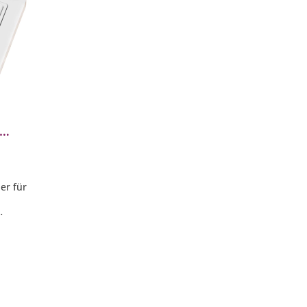
th mit
em weiß
er für
 HeatTube
2 Kanäle