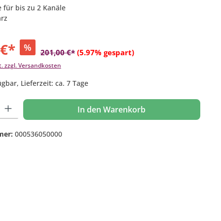
 für bis zu 2 Kanäle
arz
 €*
%
201,00 €*
(5.97% gespart)
t. zzgl. Versandkosten
gbar, Lieferzeit: ca. 7 Tage
 Gib den gewünschten Wert ein oder benutze die Schaltflächen um die Anzahl
In den Warenkorb
mer:
000536050000