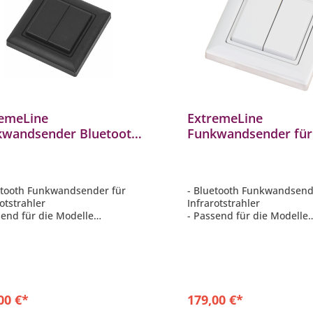
remeLine
ExtremeLine
kwandsender Bluetooth
Funkwandsender für
sender für Heizstrahler
Heizstrahler Bluetoo
 Steuerungssystem
BLE Steuerungssyst
etooth Funkwandsender für
- Bluetooth Funkwandsend
otstrahler
Infrarotstrahler
send für die Modelle
- Passend für die Modelle
one, HeatShine und HeatTube
HeatZone, HeatShine und
LE Steuerungssystem
mit BLE Steuerungssystem
pelwippe für bis zu 2 Kanäle
- Doppelwippe für bis zu 
be: schwarz
- Farbe: weiß
00 €*
179,00 €*