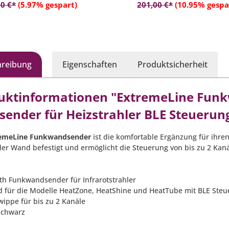
In den Warenkorb
In den Warenko
0 €*
(5.97% gespart)
201,00 €*
(10.95% gespa
hreibung
Eigenschaften
Produktsicherheit
uktinformationen "ExtremeLine Fun
sender für Heizstrahler BLE Steueru
emeLine Funkwandsender
ist die komfortable Ergänzung für ihre
der Wand befestigt und ermöglicht die Steuerung von bis zu 2 Kan
oth Funkwandsender für Infrarotstrahler
d für die Modelle HeatZone, HeatShine und HeatTube mit BLE Ste
wippe für bis zu 2 Kanäle
 schwarz