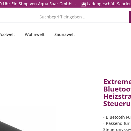
0 Uhr
Ein Shop von Aqua Saar GmbH
-
Ladengeschäft Saarlou
Poolwelt
Wohnwelt
Saunawelt
Extrem
Bluetoo
Heizstr
Steuer
- Bluetooth F
- Passend für
Steuerungssy