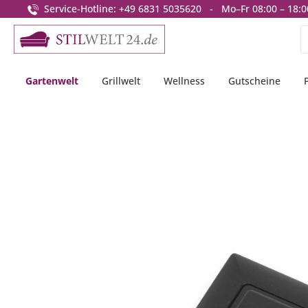
Service-Hotline: +49 6831 5035620 - Mo–Fr 08:00 – 18:0
springen
Zur Hauptnavigation springen
Gartenwelt
Grillwelt
Wellness
Gutscheine
Bildergalerie überspringen