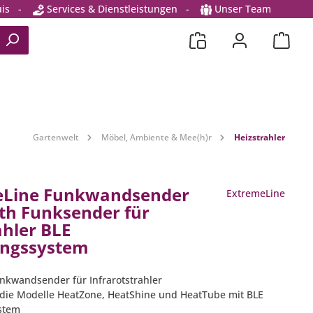
is
-
Services & Dienstleistungen
-
Unser Team
Gartenwelt
Möbel, Ambiente & Mee(h)r
Heizstrahler
eLine Funkwandsender
ExtremeLine
th Funksender für
ahler BLE
ungssystem
unkwandsender für Infrarotstrahler
 die Modelle HeatZone, HeatShine und HeatTube mit BLE
stem