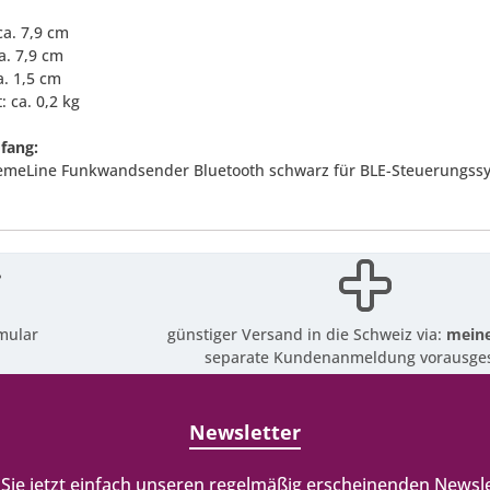
 ca. 7,9 cm
a. 7,9 cm
ca. 1,5 cm
: ca. 0,2 kg
fang:
remeLine Funkwandsender Bluetooth schwarz für BLE-Steuerungss
mular
günstiger Versand in die Schweiz via:
meine
separate Kundenanmeldung vorausges
Newsletter
Sie jetzt einfach unseren regelmäßig erscheinenden Newsle