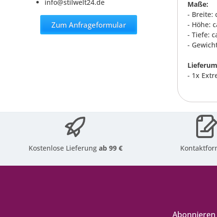
info@stilwelt24.de
Maße:
- Breite:
Zum Anfrageformular
- Höhe: c
- Tiefe: 
- Gewicht
Lieferum
- 1x Ext
Kostenlose Lieferung
ab 99 €
Kontaktfor
Abonnieren 