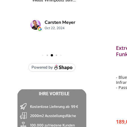
Ext
Fun
Funk
BLE
- Blu
Infrar
- Pas
HeatZ
mit B
- Dop
- Far
189,