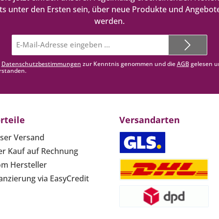
ts unter den Ersten sein, über neue Produkte und Angebote
werden.
E-
Mail-
Adresse*
e
Datenschutzbestimmungen
zur Kenntnis genommen und die
AGB
gelesen u
rstanden.
rteile
Versandarten
ser Versand
r Kauf auf Rechnung
om Hersteller
anzierung via EasyCredit