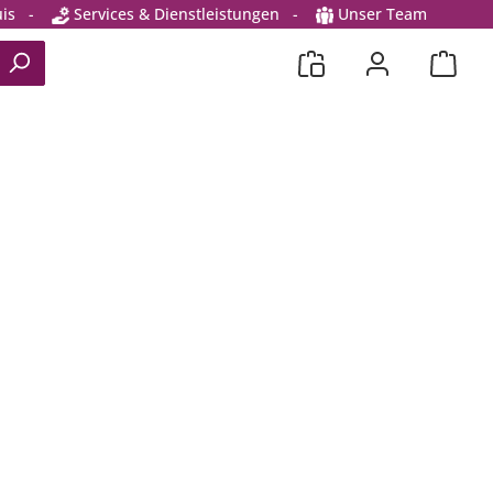
is
-
Services & Dienstleistungen
-
Unser Team