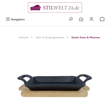
alt springen
Navigation
Grillwelt
Grill- & Campingzubehör
Dutch Oven & Pfannen
Bildergalerie überspringen