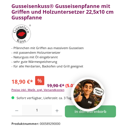
Gusseisenkuss® Gusseisenpfanne mit
Griffen und Holzuntersetzer 22,5x10 cm
Gusspfanne
- Pfännchen mit Griffen aus massivem Gusseisen
- mit passendem Holzuntersetzer
- Naturguss mit Öl eingebrannt
- sehr gute Wärmespeicherung
- für alle Herdarten, Backofen und Grill geeignet
%
18,90 €*
19,90 €*
(5.03% gespart)
Preise inkl. MwSt. zzgl. Versandkosten
Sofort verfügbar, Lieferzeit: ca. 3 Tage
Produkt Anzahl: Gib den gewünschten Wert ein oder benutze die Schaltflächen um di
In den Warenkorb
Produktnummer:
000589290000