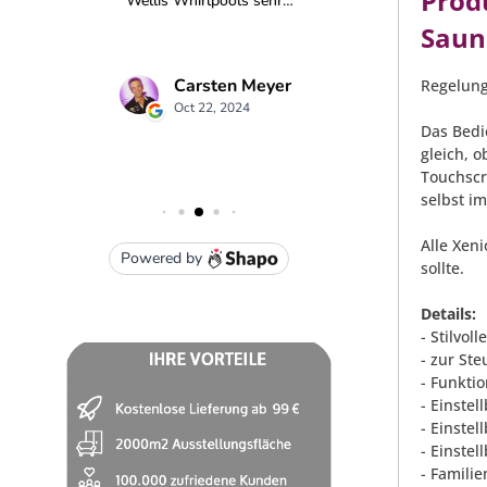
Prod
Saun
Regelung
Das Bedi
gleich, 
Touchscr
selbst i
Alle Xen
sollte.
Details:
- Stilvol
- zur St
- Funkti
- Einstel
- Einstel
- Einstel
- Famili