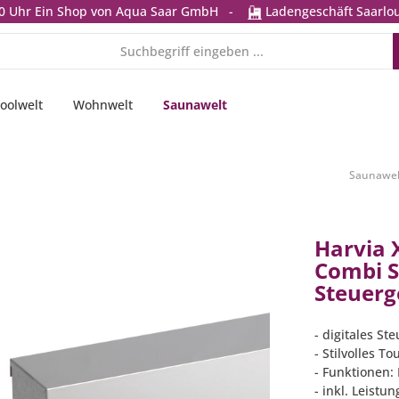
0 Uhr
Ein Shop von Aqua Saar GmbH
-
Ladengeschäft Saarlou
oolwelt
Wohnwelt
Saunawelt
Saunawel
Harvia 
Combi 
Steuerg
- digitales St
- Stilvolles T
- Funktionen:
- inkl. Leistu