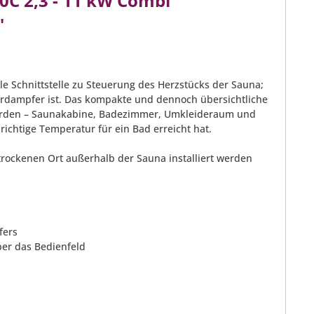
0C 2,3 - 11 kW Combi
"
le Schnittstelle zu Steuerung des Herzstücks der Sauna;
Verdampfer ist. Das kompakte und dennoch übersichtliche
erden – Saunakabine, Badezimmer, Umkleideraum und
ichtige Temperatur für ein Bad erreicht hat.
trockenen Ort außerhalb der Sauna installiert werden
fers
ber das Bedienfeld