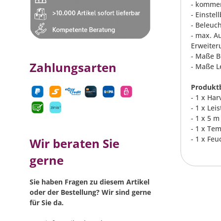
- kommer
- Einstel
- Beleuc
- max. A
Erweiter
- Maße Be
Zahlungsarten
- Maße Le
Produktb
- 1 x Ha
- 1 x Lei
- 1 x 5 
- 1 x Te
- 1 x Fe
Wir beraten Sie
gerne
Sie haben Fragen zu diesem Artikel
oder der Bestellung? Wir sind gerne
für Sie da.