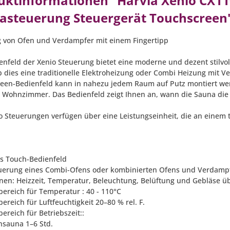
uktinformationen "Harvia Xenio CX11
asteuerung Steuergerät Touchscreen
 von Ofen und Verdampfer mit einem Fingertipp
enfeld der Xenio Steuerung bietet eine moderne und dezent stilvol
ob dies eine traditionelle Elektroheizung oder Combi Heizung mit 
een-Bedienfeld kann in nahezu jedem Raum auf Putz montiert w
m Wohnzimmer. Das Bedienfeld zeigt Ihnen an, wann die Sauna die r
io Steuerungen verfügen über eine Leistungseinheit, die an einem 
les Touch-Bedienfeld
euerung eines Combi-Ofens oder kombinierten Ofens und Verdamp
onen: Heizzeit, Temperatur, Beleuchtung, Belüftung und Gebläse ü
lbereich für Temperatur : 40 - 110°C
lbereich für Luftfeuchtigkeit 20–80 % rel. F.
lbereich für Betriebszeit::
ensauna 1–6 Std.