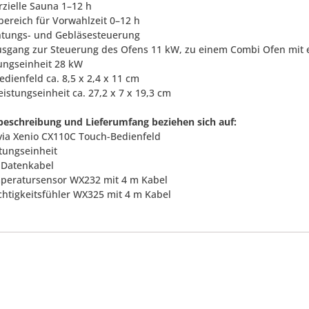
zielle Sauna 1–12 h
lbereich für Vorwahlzeit 0–12 h
htungs- und Gebläsesteuerung
usgang zur Steuerung des Ofens 11 kW, zu einem Combi Ofen mit e
ungseinheit 28 kW
dienfeld ca. 8,5 x 2,4 x 11 cm
istungseinheit ca. 27,2 x 7 x 19,3 cm
eschreibung und Lieferumfang beziehen sich auf:
rvia Xenio CX110C Touch-Bedienfeld
stungseinheit
m Datenkabel
mperatursensor WX232 mit 4 m Kabel
uchtigkeitsfühler WX325 mit 4 m Kabel