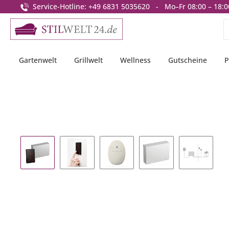
Service-Hotline: +49 6831 5035620 - Mo–Fr 08:00 – 18:0
springen
Zur Hauptnavigation springen
Gartenwelt
Grillwelt
Wellness
Gutscheine
P
Bildergalerie überspringen