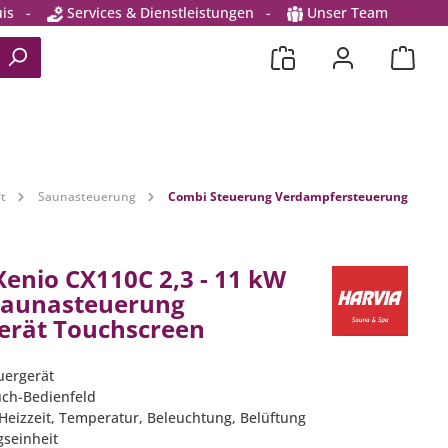
is
-
Services & Dienstleistungen
-
Unser Team
t
Saunasteuerung
Combi Steuerung Verdampfersteuerung
Xenio CX110C 2,3 - 11 kW
Saunasteuerung
erät Touchscreen
euergerät
ouch-Bedienfeld
 Heizzeit, Temperatur, Beleuchtung, Belüftung
ngseinheit