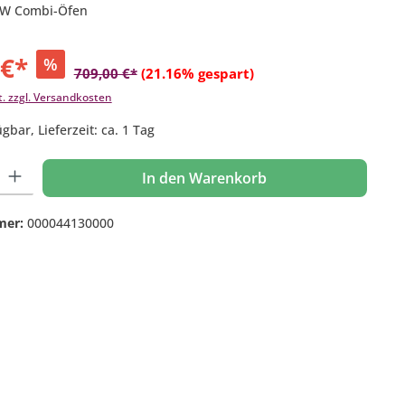
1 kW Combi-Öfen
 €*
%
709,00 €*
(21.16% gespart)
t. zzgl. Versandkosten
gbar, Lieferzeit: ca. 1 Tag
 Gib den gewünschten Wert ein oder benutze die Schaltflächen um die Anzahl
In den Warenkorb
mer:
000044130000