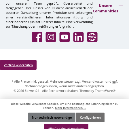
von unserem Team geprüft, überarbeitet und
Unsere
freigegeben. Der Einsatz von KI dient ausschließlich der
Communities
besseren Darstellung unserer Produkte und Leistungen,
einer verständlicheren Informationsvermittlung und
einer höheren Qualität unserer Inhalte. Eine Verwendung
zur Täuschung oder Irreführung erfolgt nicht.
Facebook
Instagram
YouTube
LinkedIn
Website
Vertrag widerrufen
* Alle Preise inkl. gesetzl. Mehrwertsteuer zzgl.
Versandkosten
und ggf.
Nachnahmegebühren, wenn nicht anders angegeben.
© 2026 Stilwelt24 - Alle Rechte vorbehalten. Theme by
ThemeWare®
Diese Website verwendet Cookies, um eine bestmögliche Erfahrung bieten zu
können.
Mehr Informationen ...
Nur technisch notwendige
Konfigurieren
Werkzeugleiste anzeigen
Alle Cookies akzeptieren