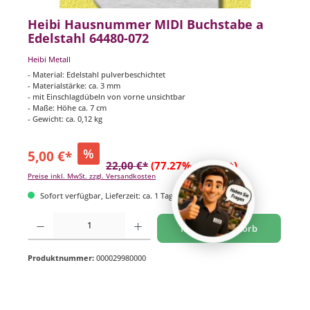
Heibi Hausnummer MIDI Buchstabe a
Edelstahl 64480-072
Heibi Metall
- Material: Edelstahl pulverbeschichtet
- Materialstärke: ca. 3 mm
- mit Einschlagdübeln von vorne unsichtbar
- Maße: Höhe ca. 7 cm
- Gewicht: ca. 0,12 kg
%
5,00 €*
22,00 €*
(77.27% gespart)
Preise inkl. MwSt. zzgl. Versandkosten
Sofort verfügbar, Lieferzeit: ca. 1 Tag
Produkt Anzahl: Gib den gewünschten Wert ein oder benutze die Schaltflächen um di
In den Warenkorb
Produktnummer:
000029980000