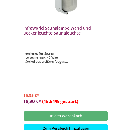
Infraworld Saunalampe Wand und
In
Deckenleuchte Saunaleuchte
Sa
De
- geeignet für Sauna
- L
- Leistung max. 40 Watt
- 
- Sockel aus weißem Aluguss
- G
- mattiertes Pressglas
- G
- Leuchtenfassung aus Keramik
- f
15,95 €*
32
18,90 €*
(15.61% gespart)
40
In den Warenkorb
Zum Vergleich hinzufügen