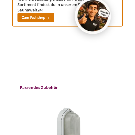
Sortiment findest du in unserem Fachshop
Saunawelt24!
Zum Fachshop →
Produktgalerie überspringen
Passendes Zubehör