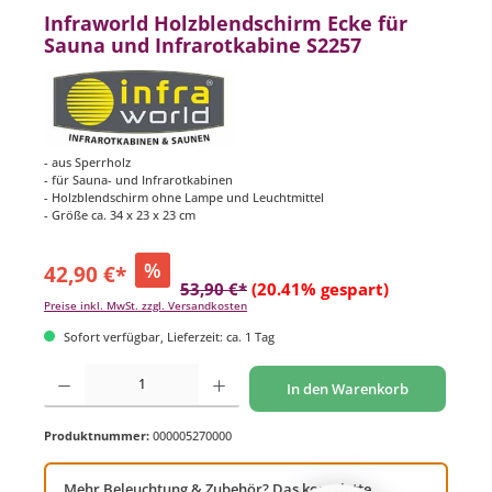
Infraworld Holzblendschirm Ecke für
Sauna und Infrarotkabine S2257
- aus Sperrholz
- für Sauna- und Infrarotkabinen
- Holzblendschirm ohne Lampe und Leuchtmittel
- Größe ca. 34 x 23 x 23 cm
%
42,90 €*
53,90 €*
(20.41% gespart)
Preise inkl. MwSt. zzgl. Versandkosten
Sofort verfügbar, Lieferzeit: ca. 1 Tag
Produkt Anzahl: Gib den gewünschten Wert ein oder benutze die Schaltflächen um di
In den Warenkorb
Produktnummer:
000005270000
Mehr Beleuchtung & Zubehör? Das komplette