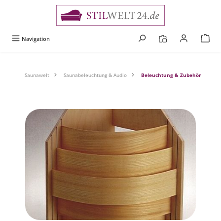
alt springen
Navigation
Saunawelt
Saunabeleuchtung & Audio
Beleuchtung & Zubehör
Bildergalerie überspringen