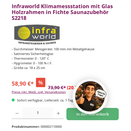
Infraworld Klimamessstation mit Glas
Holzrahmen in Fichte Saunazubehör
S2218
- Durchmesser Messgeräte: 100 mm mit Metallgehäuse
- Satiniertes Sicherheitsglas
- Thermoneter 0 - 120° C
- Hygrometer 0 - 100 % r.F.
- Größe ca. 18 x 25 cm
%
58,90 €*
73,90 €*
(20.3% gespart)
Preise inkl. MwSt. zzgl. Versandkosten
Sofort verfügbar, Lieferzeit: ca. 1 Tag
Produkt Anzahl: Gib den gewünschten Wert ein oder benutze die Schaltflächen um di
In den Warenkorb
Produktnummer:
000002110000