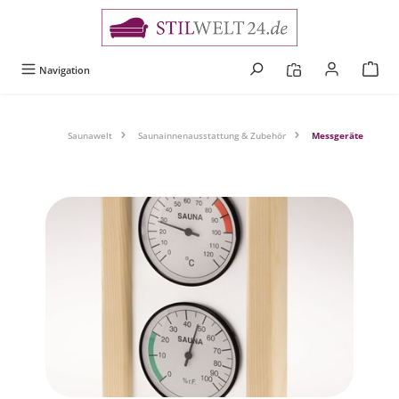
alt springen
Navigation
Saunawelt
Saunainnenausstattung & Zubehör
Messgeräte
Bildergalerie überspringen