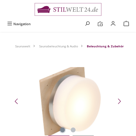
alt springen
Navigation
Saunawelt
Saunabeleuchtung & Audio
Beleuchtung & Zubehör
Bildergalerie überspringen