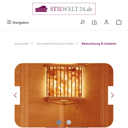
alt springen
Navigation
Saunawelt
Saunabeleuchtung & Audio
Beleuchtung & Zubehör
Bildergalerie überspringen