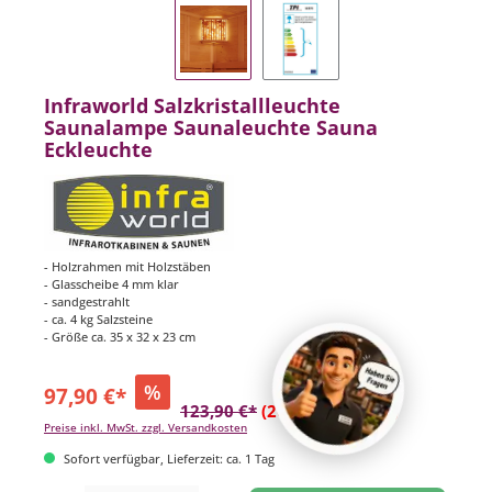
Infraworld Salzkristallleuchte
Saunalampe Saunaleuchte Sauna
Eckleuchte
- Holzrahmen mit Holzstäben
- Glasscheibe 4 mm klar
- sandgestrahlt
- ca. 4 kg Salzsteine
- Größe ca. 35 x 32 x 23 cm
%
97,90 €*
123,90 €*
(20.98% gespart)
Preise inkl. MwSt. zzgl. Versandkosten
Sofort verfügbar, Lieferzeit: ca. 1 Tag
Produkt Anzahl: Gib den gewünschten Wert ein oder benutze die Schaltflächen um di