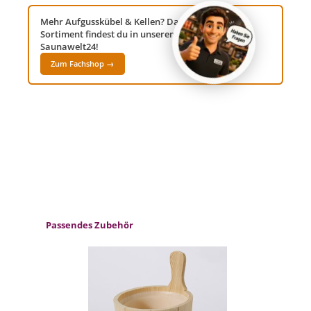
Mehr Aufgusskübel & Kellen? Das komplette
Sortiment findest du in unserem Fachshop
Saunawelt24!
Zum Fachshop →
Produktgalerie überspringen
Passendes Zubehör