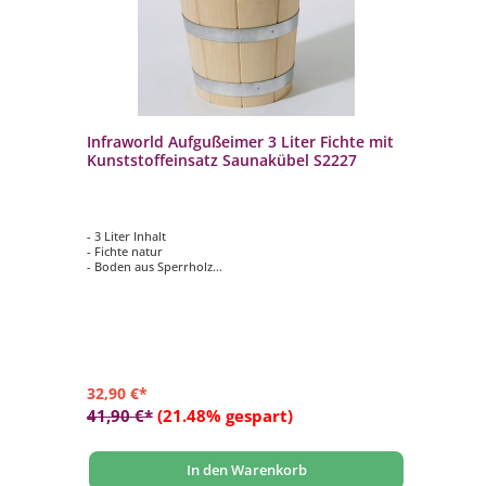
ter
Infraworld Aufgußeimer 3 Liter Fichte mit
In
Kunststoffeinsatz Saunakübel S2227
Ho
- 3 Liter Inhalt
- 5
- Fichte natur
- 
- Boden aus Sperrholz
- 
- mit Kunststoffeinsatz
- i
- 2 verzinkte Bandeisenreifen
32,90 €*
54
41,90 €*
(21.48% gespart)
69
In den Warenkorb