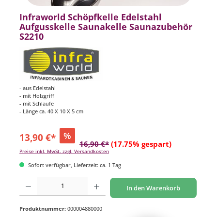
Infraworld Schöpfkelle Edelstahl
Aufgusskelle Saunakelle Saunazubehör
S2210
- aus Edelstahl
- mit Holzgriff
- mit Schlaufe
- Länge ca. 40 X 10 X 5 cm
%
13,90 €*
16,90 €*
(17.75% gespart)
Preise inkl. MwSt. zzgl. Versandkosten
Sofort verfügbar, Lieferzeit: ca. 1 Tag
Produkt Anzahl: Gib den gewünschten Wert ein oder benutze die Schaltflächen um di
In den Warenkorb
Produktnummer:
000004880000