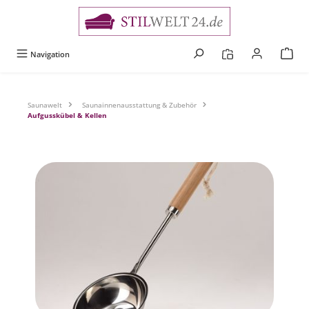
alt springen
Navigation
Saunawelt
Saunainnenausstattung & Zubehör
Aufgusskübel & Kellen
Bildergalerie überspringen