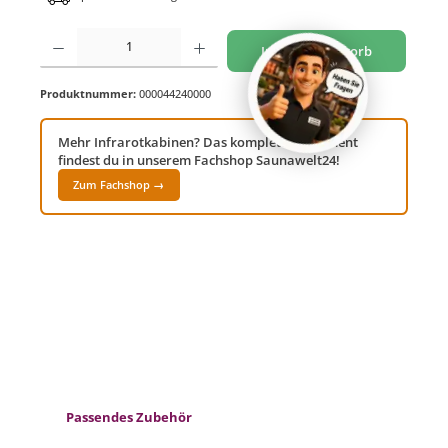
Produkt Anzahl: Gib den gewünschten Wert ein oder benutze die Schaltflächen um di
In den Warenkorb
Produktnummer:
000044240000
Mehr Infrarotkabinen? Das komplette Sortiment
findest du in unserem Fachshop Saunawelt24!
Zum Fachshop →
Produktgalerie überspringen
Passendes Zubehör