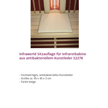
Infraworld Sitzauflage für Infrarotkabine
In
r
aus antibakteriellem Kunstleder S2278
In
W
- hochwertiges, antibakterielles Kunstleder
- M
,
- Größe ca. 45 x 45 x 3 cm
- 
- Farbe beige
- 