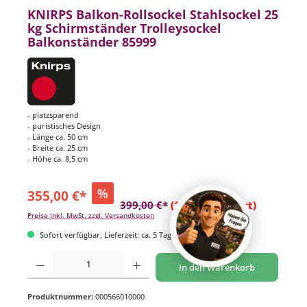
KNIRPS Balkon-Rollsockel Stahlsockel 25
kg Schirmständer Trolleysockel
Balkonständer 85999
- platzsparend
- puristisches Design
- Länge ca. 50 cm
- Breite ca. 25 cm
- Höhe ca. 8,5 cm
%
355,00 €*
399,00 €*
(11.03% gespart)
Preise inkl. MwSt. zzgl. Versandkosten
Sofort verfügbar, Lieferzeit: ca. 5 Tage
Produkt Anzahl: Gib den gewünschten Wert ein oder benutze die Schaltflächen um di
In den Warenkorb
Produktnummer:
000566010000