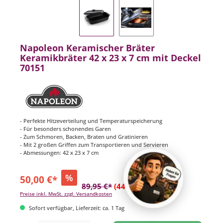
Napoleon Keramischer Bräter
Keramikbräter 42 x 23 x 7 cm mit Deckel
70151
- Perfekte Hitzeverteilung und Temperaturspeicherung
- Für besonders schonendes Garen
- Zum Schmoren, Backen, Braten und Gratinieren
- Mit 2 großen Griffen zum Transportieren und Servieren
- Abmessungen: 42 x 23 x 7 cm
%
50,00 €*
89,95 €*
(44.41% gespart)
Preise inkl. MwSt. zzgl. Versandkosten
Sofort verfügbar, Lieferzeit: ca. 1 Tag
Produkt Anzahl: Gib den gewünschten Wert ein oder benutze die Schaltflächen um di