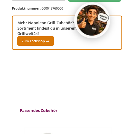
Produktnummer:
000048760000
Mehr Napoleon Grill-Zubehör? Das komplette
Sortiment findest du in unserem Fachshop
Grillwelt24!
Zum Fachshop →
Produktgalerie überspringen
Passendes Zubehör