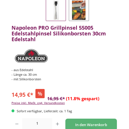
Napoleon PRO Grillpinsel 55005
Edelstahlpinsel Silikonborsten 30cm
Edelstahl
- aus Edelstahl
- Länge ca. 30 cm
- mit Silikonborsten
%
14,95 €*
16,95 €*
(11.8% gespart)
Preise inkl. MwSt. zzgl. Versandkosten
Sofort verfügbar, Lieferzeit: ca. 1 Tag
Produkt Anzahl: Gib den gewünschten Wert ein oder benutze die Schaltflächen um di
In den Warenkorb