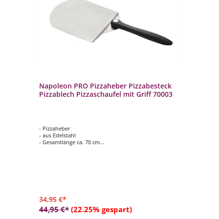
Napoleon PRO Pizzaheber Pizzabesteck
Na
1
Pizzablech Pizzaschaufel mit Griff 70003
au
- Pizzaheber
- Z
- aus Edelstahl
- G
- Gesamtlänge ca. 70 cm
- L
- Griff aus Kunststoff
- 
- einklappbar
- 
34,95 €*
14
44,95 €*
(22.25% gespart)