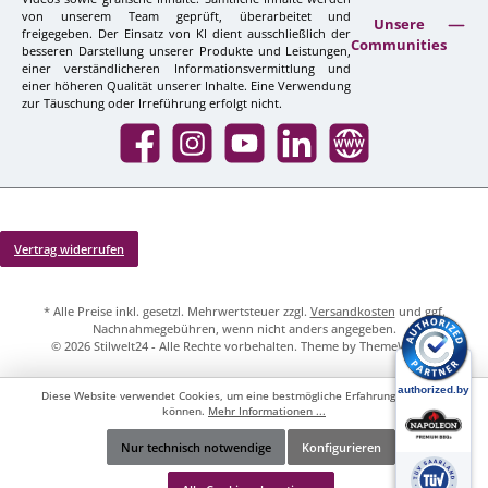
von unserem Team geprüft, überarbeitet und
Unsere
freigegeben. Der Einsatz von KI dient ausschließlich der
Communities
besseren Darstellung unserer Produkte und Leistungen,
einer verständlicheren Informationsvermittlung und
einer höheren Qualität unserer Inhalte. Eine Verwendung
zur Täuschung oder Irreführung erfolgt nicht.
Facebook
Instagram
YouTube
LinkedIn
Website
Vertrag widerrufen
* Alle Preise inkl. gesetzl. Mehrwertsteuer zzgl.
Versandkosten
und ggf.
Nachnahmegebühren, wenn nicht anders angegeben.
© 2026 Stilwelt24 - Alle Rechte vorbehalten. Theme by
ThemeWare®
Diese Website verwendet Cookies, um eine bestmögliche Erfahrung bieten zu
können.
Mehr Informationen ...
Nur technisch notwendige
Konfigurieren
Werkzeugleiste anzeigen