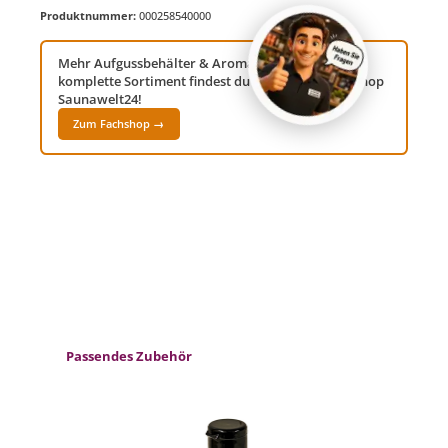
Produktnummer:
000258540000
Mehr Aufgussbehälter & Aromaschalen? Das
komplette Sortiment findest du in unserem Fachshop
Saunawelt24!
Zum Fachshop →
Produktgalerie überspringen
Passendes Zubehör