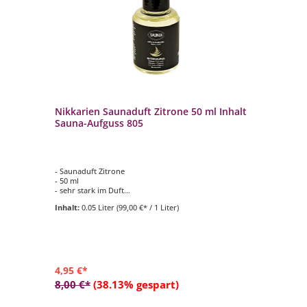
Nikkarien Saunaduft Zitrone 50 ml Inhalt
Ni
Sauna-Aufguss 805
Sa
- Saunaduft Zitrone
- 
- 50 ml
- 5
- sehr stark im Duft
- s
- nur in Mischung mit Wasser verwenden
- 
Inhalt:
0.05 Liter
(99,00 €* / 1 Liter)
In
-st
4,95 €*
4,
8,00 €*
(38.13% gespart)
8,