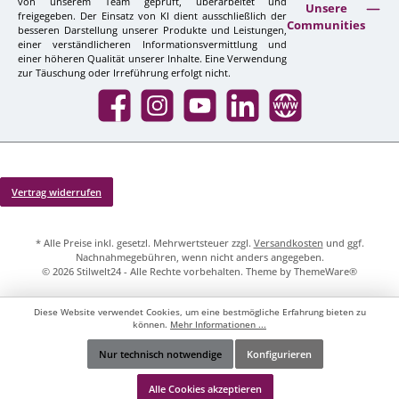
von unserem Team geprüft, überarbeitet und
Unsere
freigegeben. Der Einsatz von KI dient ausschließlich der
Communities
besseren Darstellung unserer Produkte und Leistungen,
einer verständlicheren Informationsvermittlung und
einer höheren Qualität unserer Inhalte. Eine Verwendung
zur Täuschung oder Irreführung erfolgt nicht.
Facebook
Instagram
YouTube
LinkedIn
Website
Vertrag widerrufen
* Alle Preise inkl. gesetzl. Mehrwertsteuer zzgl.
Versandkosten
und ggf.
Nachnahmegebühren, wenn nicht anders angegeben.
© 2026 Stilwelt24 - Alle Rechte vorbehalten. Theme by
ThemeWare®
Diese Website verwendet Cookies, um eine bestmögliche Erfahrung bieten zu
können.
Mehr Informationen ...
Nur technisch notwendige
Konfigurieren
Werkzeugleiste anzeigen
Alle Cookies akzeptieren