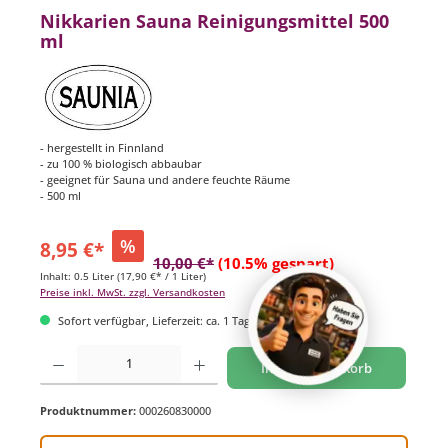
Nikkarien Sauna Reinigungsmittel 500
ml
- hergestellt in Finnland
- zu 100 % biologisch abbaubar
- geeignet für Sauna und andere feuchte Räume
- 500 ml
%
8,95 €*
10,00 €*
(10.5% gespart)
Inhalt:
0.5 Liter
(17,90 €* / 1 Liter)
Preise inkl. MwSt. zzgl. Versandkosten
Sofort verfügbar, Lieferzeit: ca. 1 Tag
Produkt Anzahl: Gib den gewünschten Wert ein oder benutze die Schaltflächen um di
In den Warenkorb
Produktnummer:
000260830000