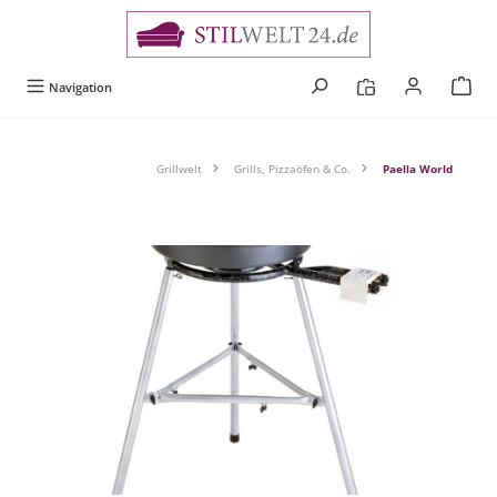
alt springen
Navigation
Grillwelt
Grills, Pizzaöfen & Co.
Paella World
Bildergalerie überspringen