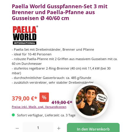
Paella World Gusspfannen-Set 3 mit
Brenner und Paella-Pfanne aus
Gusseisen Ø 40/60 cm
- Paella-Set mit Dreibeinständer, Brenner und Pfanne
- ideal für 10-40 Personen
- robuste Paella-Pfanne mit 2 Griffen aus massivem Gusseisen mit ca.
60 cm Durchmesser
- stufenlos regelbarer 2-Ring-Brenner (40 cm) mit 11,4 kW (bei 30
mbar)
- durchschnittlicher Gasverbrauch: ca. 485 g/Stunde
- zusätzlich verstrebter, sehr stabiler Dreibeinständer
%
379,00 €*
419,00 €*
(9.55% gespart)
Preise inkl. MwSt. zzgl. Versandkosten
Sofort verfügbar, Lieferzeit: ca. 3 Tage
Produkt Anzahl: Gib den gewünschten Wert ein oder benutze die Schaltflächen um di
In den Warenkorb