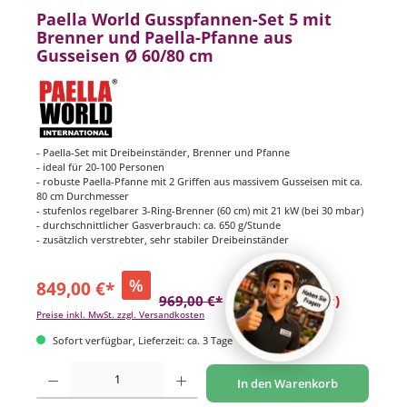
Paella World Gusspfannen-Set 5 mit
Brenner und Paella-Pfanne aus
Gusseisen Ø 60/80 cm
- Paella-Set mit Dreibeinständer, Brenner und Pfanne
- ideal für 20-100 Personen
- robuste Paella-Pfanne mit 2 Griffen aus massivem Gusseisen mit ca.
80 cm Durchmesser
- stufenlos regelbarer 3-Ring-Brenner (60 cm) mit 21 kW (bei 30 mbar)
- durchschnittlicher Gasverbrauch: ca. 650 g/Stunde
- zusätzlich verstrebter, sehr stabiler Dreibeinständer
%
849,00 €*
969,00 €*
(12.38% gespart)
Preise inkl. MwSt. zzgl. Versandkosten
Sofort verfügbar, Lieferzeit: ca. 3 Tage
Produkt Anzahl: Gib den gewünschten Wert ein oder benutze die Schaltflächen um di
In den Warenkorb