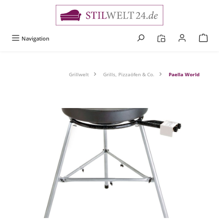
alt springen
Navigation
Grillwelt
Grills, Pizzaöfen & Co.
Paella World
Bildergalerie überspringen