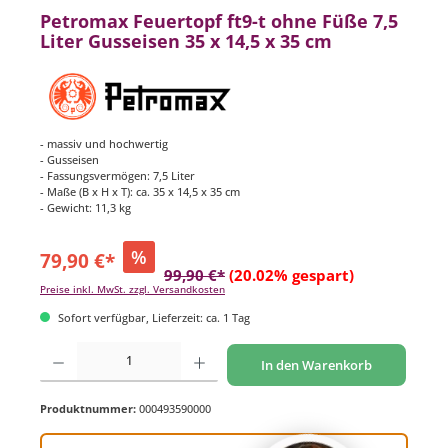
Petromax Feuertopf ft9-t ohne Füße 7,5
Liter Gusseisen 35 x 14,5 x 35 cm
- massiv und hochwertig
- Gusseisen
- Fassungsvermögen: 7,5 Liter
- Maße (B x H x T): ca. 35 x 14,5 x 35 cm
- Gewicht: 11,3 kg
%
79,90 €*
99,90 €*
(20.02% gespart)
Preise inkl. MwSt. zzgl. Versandkosten
Sofort verfügbar, Lieferzeit: ca. 1 Tag
Produkt Anzahl: Gib den gewünschten Wert ein oder benutze die Schaltflächen um di
In den Warenkorb
Produktnummer:
000493590000