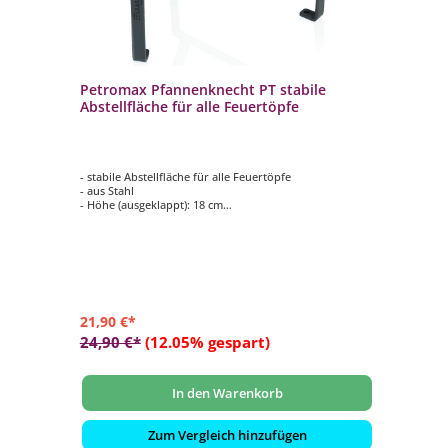
Petromax Pfannenknecht PT stabile
Pe
Abstellfläche für alle Feuertöpfe
ft
- stabile Abstellfläche für alle Feuertöpfe
- s
sieb
- aus Stahl
- f
- Höhe (ausgeklappt): 18 cm
- 
- Gewicht 1,1 kg
- 
- kann mit Zeltheringen sicher im Boden befestigt
- 
en
werden
21,90 €*
34
24,90 €*
(12.05% gespart)
39
In den Warenkorb
Zum Vergleich hinzufügen