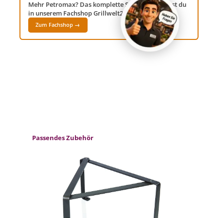
Mehr Petromax? Das komplette Sortiment findest du
in unserem Fachshop Grillwelt24!
Zum Fachshop →
Produktgalerie überspringen
Passendes Zubehör