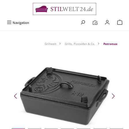
alt springen
Navigation
Grillwelt
Grills, Pizzaöfen & Co.
Petromax
Bildergalerie überspringen