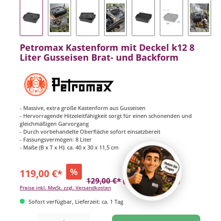
Petromax Kastenform mit Deckel k12 8
Liter Gusseisen Brat- und Backform
- Massive, extra große Kastenform aus Gusseisen
- Hervorragende Hitzeleitfähigkeit sorgt für einen schonenden und
gleichmäßigen Garvorgang
- Durch vorbehandelte Oberfläche sofort einsatzbereit
- Fassungsvermögen: 8 Liter
- Maße (B x T x H): ca. 40 x 30 x 11,5 cm
%
119,00 €*
129,00 €*
(7.75% gespart)
Preise inkl. MwSt. zzgl. Versandkosten
Sofort verfügbar, Lieferzeit: ca. 1 Tag
Produkt Anzahl: Gib den gewünschten Wert ein oder benutze die Schaltflächen um di