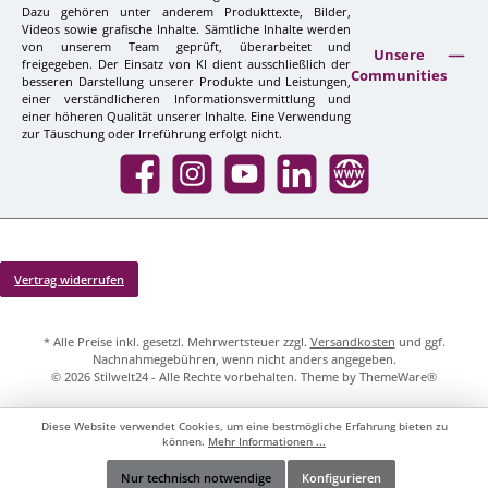
Dazu gehören unter anderem Produkttexte, Bilder,
Videos sowie grafische Inhalte. Sämtliche Inhalte werden
von unserem Team geprüft, überarbeitet und
Unsere
freigegeben. Der Einsatz von KI dient ausschließlich der
Communities
besseren Darstellung unserer Produkte und Leistungen,
einer verständlicheren Informationsvermittlung und
einer höheren Qualität unserer Inhalte. Eine Verwendung
zur Täuschung oder Irreführung erfolgt nicht.
Facebook
Instagram
YouTube
LinkedIn
Website
Vertrag widerrufen
* Alle Preise inkl. gesetzl. Mehrwertsteuer zzgl.
Versandkosten
und ggf.
Nachnahmegebühren, wenn nicht anders angegeben.
© 2026 Stilwelt24 - Alle Rechte vorbehalten. Theme by
ThemeWare®
Diese Website verwendet Cookies, um eine bestmögliche Erfahrung bieten zu
können.
Mehr Informationen ...
Nur technisch notwendige
Konfigurieren