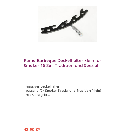
-N
Rumo Barbeque Deckelhalter klein für
Ru
Smoker 16 Zoll Tradition und Spezial
Ba
- massiver Deckelhalter
- 
- passend für Smoker Special und Tradition (klein)
- h
´s
- mit Spiralgriff
- 
- Deckel in verschiedenen Höhen feststellbar
ein
42,90 €*
39