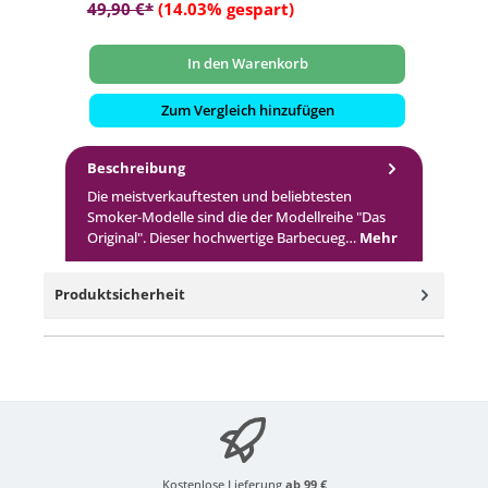
49,90 €*
(14.03% gespart)
49
In den Warenkorb
Zum Vergleich hinzufügen
Beschreibung
Die meistverkauftesten und beliebtesten
Smoker-Modelle sind die der Modellreihe "Das
Original". Dieser hochwertige Barbecueg…
Mehr
Produktsicherheit
Kostenlose Lieferung
ab 99 €