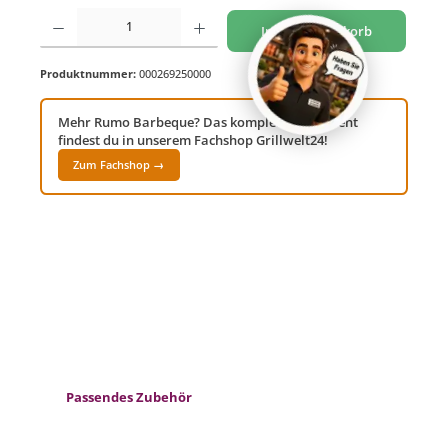
Produkt Anzahl: Gib den gewünschten Wert ein oder benutze die Schaltflächen um di
In den Warenkorb
Produktnummer:
000269250000
Mehr Rumo Barbeque? Das komplette Sortiment
findest du in unserem Fachshop Grillwelt24!
Zum Fachshop →
Produktgalerie überspringen
Passendes Zubehör