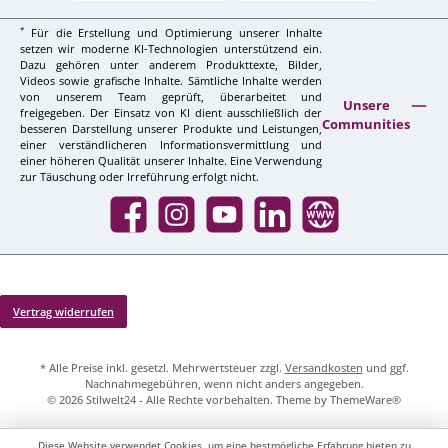
*
Für die Erstellung und Optimierung unserer Inhalte
setzen wir moderne KI-Technologien unterstützend ein.
Dazu gehören unter anderem Produkttexte, Bilder,
Videos sowie grafische Inhalte. Sämtliche Inhalte werden
von unserem Team geprüft, überarbeitet und
Unsere
freigegeben. Der Einsatz von KI dient ausschließlich der
Communities
besseren Darstellung unserer Produkte und Leistungen,
einer verständlicheren Informationsvermittlung und
einer höheren Qualität unserer Inhalte. Eine Verwendung
zur Täuschung oder Irreführung erfolgt nicht.
Facebook
Instagram
YouTube
LinkedIn
Website
Vertrag widerrufen
* Alle Preise inkl. gesetzl. Mehrwertsteuer zzgl.
Versandkosten
und ggf.
Nachnahmegebühren, wenn nicht anders angegeben.
© 2026 Stilwelt24 - Alle Rechte vorbehalten. Theme by
ThemeWare®
Diese Website verwendet Cookies, um eine bestmögliche Erfahrung bieten zu