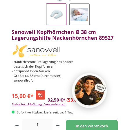
Sanowell Kopfhörnchen Ø 38 cm
Lagerungshilfe Nackenhörnchen 89527
- stabilisierende Freilagerung des Kopfes
- passt sich der Kopfform an
- entspannt Ihren Nacken
- Größe: ca. 38 cm (Durchmesser)
- sanowellsoft
%
15,00 €*
32,50 €*
(53.85% gespart)
Preise inkl. MwSt. zzgl. Versandkosten
Sofort verfügbar, Lieferzeit: ca. 1 Tag
Produkt Anzahl: Gib den gewünschten Wert ein oder benutze die Schaltflächen um di
In den Warenkorb