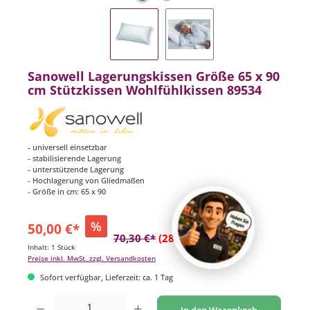
Sanowell Lagerungskissen Größe 65 x 90
cm Stützkissen Wohlfühlkissen 89534
- universell einsetzbar
- stabilisierende Lagerung
- unterstützende Lagerung
- Hochlagerung von Gliedmaßen
- Größe in cm: 65 x 90
%
50,00 €*
70,30 €*
(28.88% gespart)
Inhalt:
1 Stück
Preise inkl. MwSt. zzgl. Versandkosten
Sofort verfügbar, Lieferzeit: ca. 1 Tag
Produkt Anzahl: Gib den gewünschten Wert ein oder benutze die Schaltflächen um di