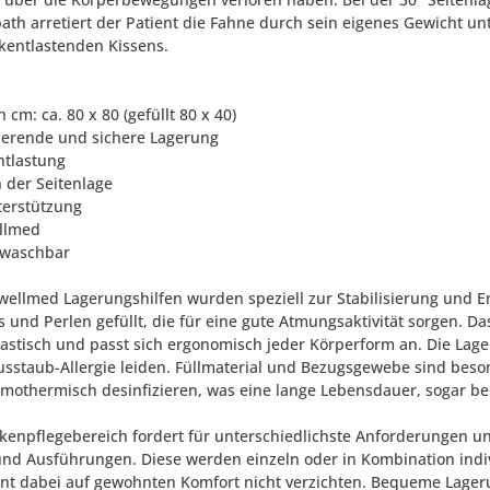
ath arretiert der Patient die Fahne durch sein eigenes Gewicht u
kentlastenden Kissens.
n cm: ca. 80 x 80 (gefüllt 80 x 40)
isierende und sichere Lagerung
ntlastung
n der Seitenlage
terstützung
llmed
° waschbar
wellmed Lagerungshilfen wurden speziell zur Stabilisierung und En
ks und Perlen gefüllt, die für eine gute Atmungsaktivität sorgen. 
astisch und passt sich ergonomisch jeder Körperform an. Die Lager
usstaub-Allergie leiden. Füllmaterial und Bezugsgewebe sind beson
mothermisch desinfizieren, was eine lange Lebensdauer, sogar be
kenpflegebereich fordert für unterschiedlichste Anforderungen un
nd Ausführungen. Diese werden einzeln oder in Kombination individu
ent dabei auf gewohnten Komfort nicht verzichten. Bequeme Lag