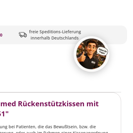
freie Speditions-Lieferung
20
innerhalb Deutschlands
lmed Rückenstützkissen mit
51"
zung bei Patienten, die das Bewußtsein, bzw. die
lagerung, oder auch im Rahmen einer Kissenanordnung