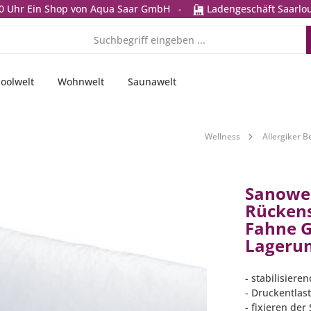
0 Uhr
Ein Shop von Aqua Saar GmbH
-
Ladengeschäft Saarlou
oolwelt
Wohnwelt
Saunawelt
Wellness
Allergiker 
Sanowe
Rückens
Fahne 
Lagerun
- stabilisier
- Druckentlas
- fixieren der