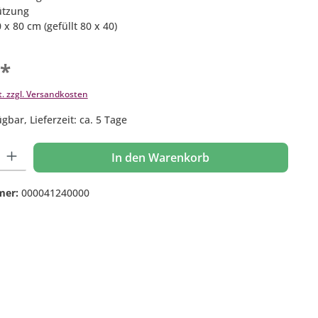
ützung
 x 80 cm (gefüllt 80 x 40)
€*
t. zzgl. Versandkosten
gbar, Lieferzeit: ca. 5 Tage
 Gib den gewünschten Wert ein oder benutze die Schaltflächen um die Anzahl
In den Warenkorb
mer:
000041240000