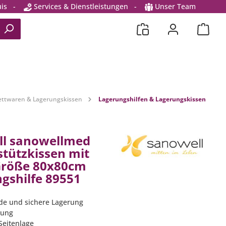
is
-
Services & Dienstleistungen
-
Unser Team
Bettwaren & Lagerungskissen
Lagerungshilfen & Lagerungskissen
ll sanowellmed
tützkissen mit
Größe 80x80cm
gshilfe 89551
ende und sichere Lagerung
tung
 Seitenlage