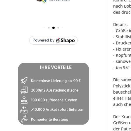
nach Bob
des druc
Details:
- Größe i
- Stabil
- Drucke
- Fixiere
- Kopfun
- sanowe
- bei 95
Die sano
Polystic
bauschel
einer Ha
auch che
Der Kran
Größen u
der Pati