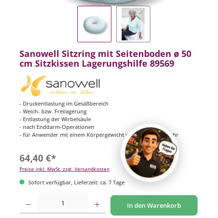
Sanowell Sitzring mit Seitenboden ø 50
cm Sitzkissen Lagerungshilfe 89569
- Druckentlastung im Gesäßbereich
- Weich- bzw. Freilagerung
- Entlastung der Wirbelsäule
- nach Enddarm-Operationen
- für Anwender mit einem Körpergewicht von 65 kg oder mehr
64,40 €*
Preise inkl. MwSt. zzgl. Versandkosten
Sofort verfügbar, Lieferzeit: ca. 7 Tage
Produkt Anzahl: Gib den gewünschten Wert ein oder benutze die Schaltflächen um di
In den Warenkorb