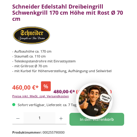
Schneider Edelstahl Dreibeingrill
Schwenkgrill 170 cm Höhe mit Rost Ø 70
cm
- Aufbauhöhe ca. 170 cm
- Staumaß ca. 110 cm
- Teleskopstandrohre mit Einrastsystem
- mit Grillrost Ø 70 cm
- mit Kurbel für Höhenverstellung, Aufhängung und Seilwirbel
%
460,00 €*
480,00 €*
(4.17% gespart)
Preise inkl. MwSt. zzgl. Versandkosten
Sofort verfügbar, Lieferzeit: ca. 7 Tage
Produkt Anzahl: Gib den gewünschten Wert ein oder benutze die Schaltflächen um di
In den Warenkorb
Produktnummer:
000255790000