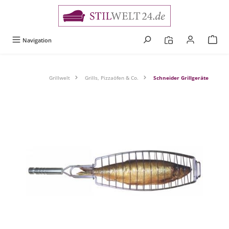
alt springen
Navigation
Grillwelt
Grills, Pizzaöfen & Co.
Schneider Grillgeräte
Bildergalerie überspringen