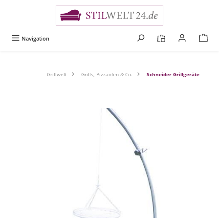
alt springen
Navigation
Grillwelt
Grills, Pizzaöfen & Co.
Schneider Grillgeräte
Bildergalerie überspringen