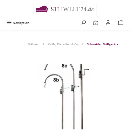
alt springen
Navigation
Grillwelt
Grills, Pizzaöfen & Co.
Schneider Grillgeräte
Bildergalerie überspringen