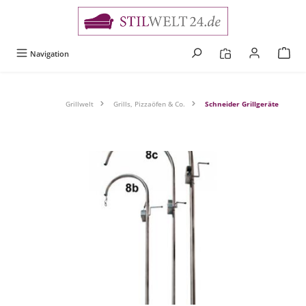
alt springen
Navigation
Grillwelt
Grills, Pizzaöfen & Co.
Schneider Grillgeräte
Bildergalerie überspringen