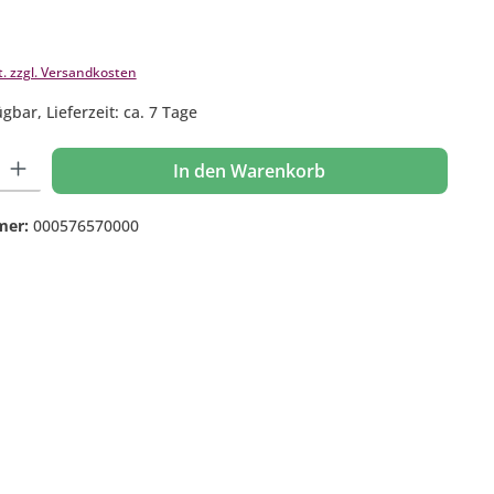
t. zzgl. Versandkosten
gbar, Lieferzeit: ca. 7 Tage
 Gib den gewünschten Wert ein oder benutze die Schaltflächen um die Anzahl
In den Warenkorb
mer:
000576570000