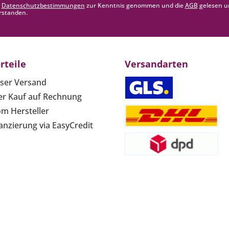
e
Datenschutzbestimmungen
zur Kenntnis genommen und die
AGB
gelesen u
rstanden.
rteile
Versandarten
ser Versand
r Kauf auf Rechnung
om Hersteller
anzierung via EasyCredit