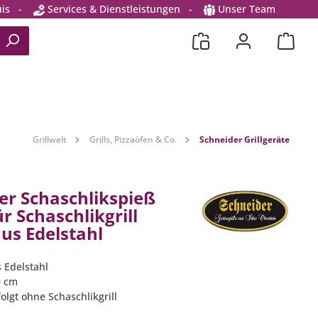
is
-
Services & Dienstleistungen
-
Unser Team
Grillwelt
Grills, Pizzaöfen & Co.
Schneider Grillgeräte
er Schaschlikspieß
r Schaschlikgrill
us Edelstahl
 Edelstahl
0 cm
folgt ohne Schaschlikgrill