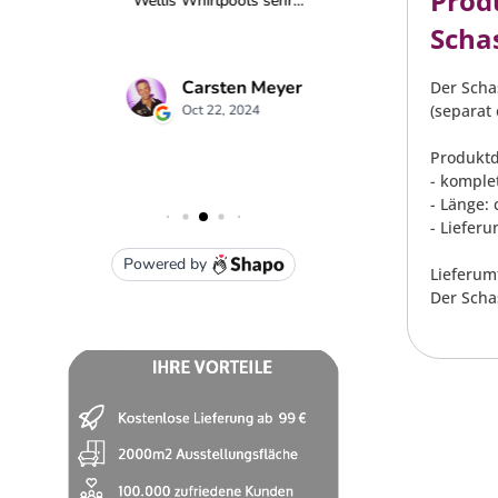
Prod
Schas
Der Scha
(separat 
Produktd
- komple
- Länge: 
- Lieferu
Lieferum
Der Schas