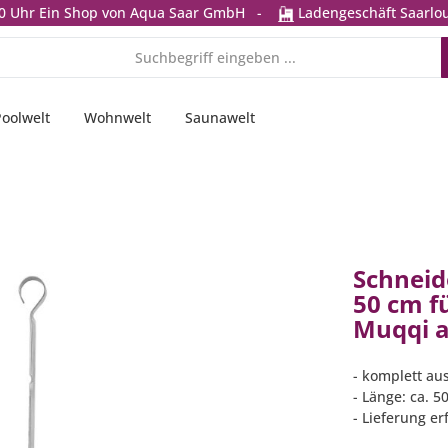
0 Uhr
Ein Shop von Aqua Saar GmbH
-
Ladengeschäft Saarlou
Poolwelt
Wohnwelt
Saunawelt
Schneid
50 cm fü
Muqqi a
- komplett aus
- Länge: ca. 5
- Lieferung er