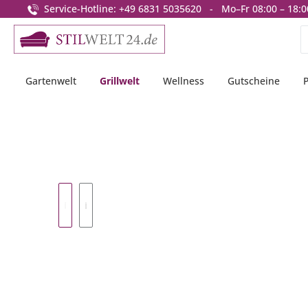
Service-Hotline: +49 6831 5035620 - Mo–Fr 08:00 – 18:0
springen
Zur Hauptnavigation springen
Gartenwelt
Grillwelt
Wellness
Gutscheine
Bildergalerie überspringen