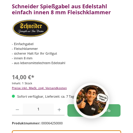
Schneider Spießgabel aus Edelstahl
einfach innen 8 mm Fleischklammer
- Einfachgabel
- Fleischklammer
- sicherer Halt für Ihr Grillgut
- innen 8 mm
- aus lebensmittelechtem Edelstahl
14,00 €*
Inhalt:
1 Stück
Preise inkl. MwSt. zzgl. Versandkosten
Sofort verfügbar, Lieferzeit: ca. 7 Tage
Produkt Anzahl: Gib den gewünschten Wert ein oder benutze die Schaltflächen um di
In den Warenkorb
Produktnummer:
000064250000