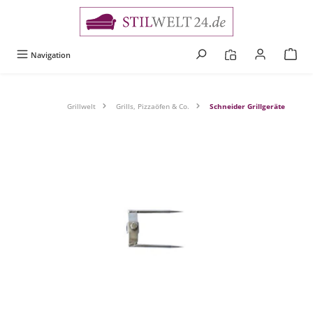
alt springen
Navigation
Grillwelt
Grills, Pizzaöfen & Co.
Schneider Grillgeräte
Bildergalerie überspringen