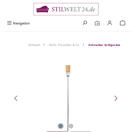
alt springen
Navigation
Grillwelt
Grills, Pizzaöfen & Co.
Schneider Grillgeräte
Bildergalerie überspringen