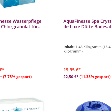
nesse Wasserpflege
AquaFinesse Spa Cryst
 Chlorgranulat für
de Luxe Düfte Badesal
ools und Spas
Pack
Inhalt:
1.48 Kilogramm
(13,4
Kilogramm)
 €*
19,95 €*
In den Warenkorb
In den Warenkor
€*
(7.75% gespart)
22,50 €*
(11.33% gespart)