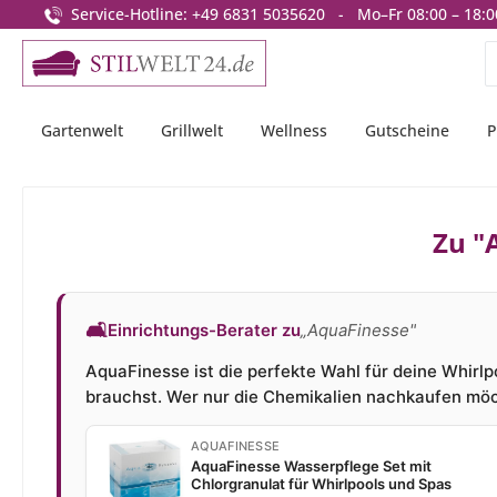
Service-Hotline: +49 6831 5035620 - Mo–Fr 08:00 – 18:0
springen
Zur Hauptnavigation springen
Gartenwelt
Grillwelt
Wellness
Gutscheine
P
Zu "
🛋
Einrichtungs-Berater zu
„AquaFinesse"
AquaFinesse ist die perfekte Wahl für deine Whirl
brauchst. Wer nur die Chemikalien nachkaufen möch
AQUAFINESSE
AquaFinesse Wasserpflege Set mit
Chlorgranulat für Whirlpools und Spas