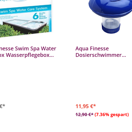
nesse Swim Spa Water
Aqua Finesse
ox Wasserpflegebox
Dosierschwimmer
ttset Z001020
Chlordosierer Dosierb
Schwimmboje Whirlpo
In den Warenkorb
 €*
11,95 €*
In den Warenkor
12,90 €*
(7.36% gespart)