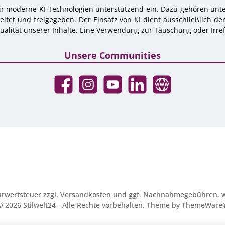
r moderne KI-Technologien unterstützend ein. Dazu gehören unter
tet und freigegeben. Der Einsatz von KI dient ausschließlich de
alität unserer Inhalte. Eine Verwendung zur Täuschung oder Irref
Unsere Communities
Facebook
Instagram
YouTube
LinkedIn
Website
ehrwertsteuer zzgl.
Versandkosten
und ggf. Nachnahmegebühren, w
© 2026 Stilwelt24 - Alle Rechte vorbehalten. Theme by
ThemeWare