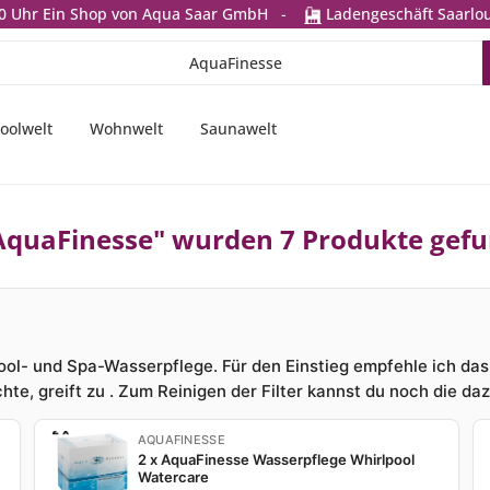
0 Uhr
Ein Shop von Aqua Saar GmbH
-
Ladengeschäft Saarlou
oolwelt
Wohnwelt
Saunawelt
AquaFinesse" wurden 7 Produkte gef
pool- und Spa-Wasserpflege. Für den Einstieg empfehle ich das
te, greift zu . Zum Reinigen der Filter kannst du noch die d
AQUAFINESSE
2 x AquaFinesse Wasserpflege Whirlpool
Watercare