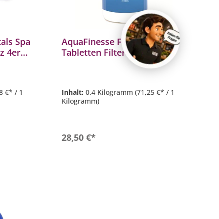
als Spa
AquaFinesse Filterreinigung
z 4er
Tabletten Filtercleaner
Filterreinigungstabletten
8 €* / 1
Inhalt:
0.4 Kilogramm
(71,25 €* / 1
Kilogramm)
In den Warenkorb
28,50 €*
b