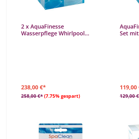
2 x AquaFinesse
AquaFi
Wasserpflege Whirlpool
Set mit
Watercare
Whirlp
238,00 €*
119,00
In den Warenkorb
258,00 €*
(7.75% gespart)
129,00 