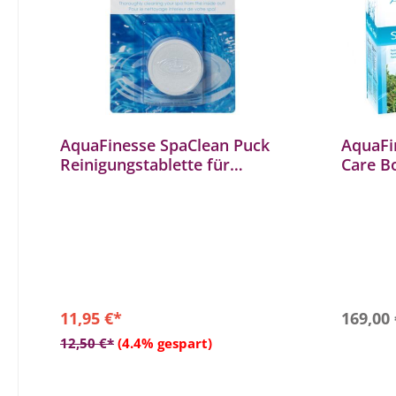
AquaFinesse SpaClean Puck
AquaFi
Reinigungstablette für
Care B
Whirlpools
Komple
11,95 €*
169,00
In den Warenkorb
12,50 €*
(4.4% gespart)