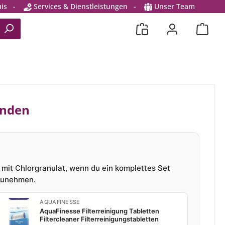
is
-
Services & Dienstleistungen
-
Unser Team
unden
 mit Chlorgranulat, wenn du ein komplettes Set
azunehmen.
AQUAFINESSE
AquaFinesse Filterreinigung Tabletten
Filtercleaner Filterreinigungstabletten