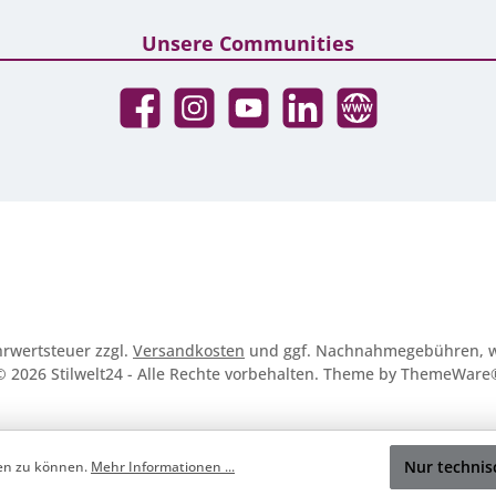
Unsere Communities
Facebook
Instagram
YouTube
LinkedIn
Website
ehrwertsteuer zzgl.
Versandkosten
und ggf. Nachnahmegebühren, w
© 2026 Stilwelt24 - Alle Rechte vorbehalten. Theme by
ThemeWare
Nur technis
ten zu können.
Mehr Informationen ...