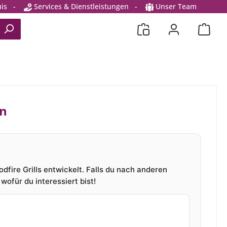
is
-
Services & Dienstleistungen
-
Unser Team
en
dfire Grills entwickelt. Falls du nach anderen
wofür du interessiert bist!