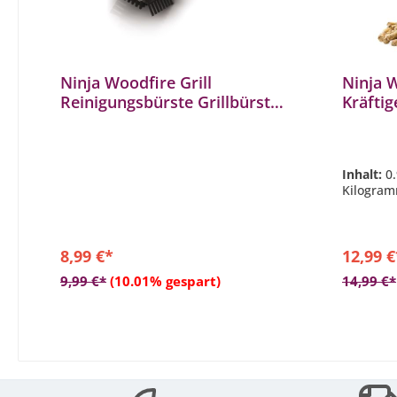
Ninja Woodfire Grill
Ninja W
Reinigungsbürste Grillbürste
Kräfti
mit Nylonborsten
XSKOG
XSKOGXLCNBSEU
Inhalt:
0
Kilogram
8,99 €*
12,99 €
9,99 €*
(10.01% gespart)
14,99 €*