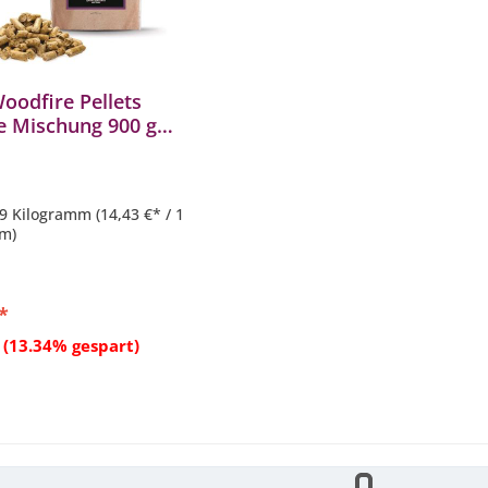
oodfire Pellets
ge Mischung 900 g
RBPLT2EU
.9 Kilogramm
(14,43 €* / 1
m)
*
In den Warenkorb
(13.34% gespart)