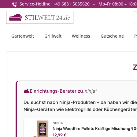
Service-Hotline: +49 6831 5035620 - Mo–Fr 08:00 – 18:0
springen
Zur Hauptnavigation springen
Gartenwelt
Grillwelt
Wellness
Gutscheine
P
Z
🛋
Einrichtungs-Berater zu
„ninja"
Du suchst nach Ninja-Produkten – da haben wir die i
Ninja-Geräten wie Elektrogrills oder Küchengeräten 
NINJA
Ninja Woodfire Pellets Kräftige Mischung
12,99 €