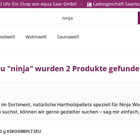
0 Uhr
Ein Shop von Aqua Saar GmbH
-
Ladengeschäft Saarlou
oolwelt
Wohnwelt
Saunawelt
u "ninja" wurden 2 Produkte gefund
m Sortiment, natürliche Hartholzpellets speziell für Ninja Woo
suchst, können wir gerne gezielter suchen – sag mir einfach, 
 900 g XSKOGRBPLT2EU