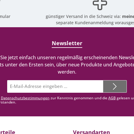
mular
günstiger Versand in die Schweiz via:
meine
separate Kundenanmeldung vorausges
Newsletter
Sie jetzt einfach unseren regelmäßig erscheinenden Newsle
ts unter den Ersten sein, über neue Produkte und Angebote
werden.
E-
Mail-
Adresse*
e
Datenschutzbestimmungen
zur Kenntnis genommen und die
AGB
gelesen u
rstanden.
rteile
Versandarten