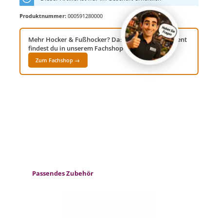
Produktnummer:
000591280000
Mehr Hocker & Fußhocker? Das komplette Sortiment
findest du in unserem Fachshop Gartenwelt24!
Zum Fachshop →
Produktgalerie überspringen
Passendes Zubehör