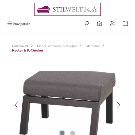
alt springen
Navigation
Gartenwelt
Möbel, Ambiente & Mee(h)r
Sitzmöbel
Hocker & Fußhocker
Bildergalerie überspringen