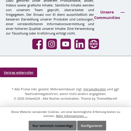
Dazu gehören unter anderem Produkttexte, Bilder,
Videos sowie grafische Inhalte. Sämtliche Inhalte werden
von unserem Team geprüft, überarbeitet und
Unsere
freigegeben. Der Einsatz von KI dient ausschließlich der
Communities
besseren Darstellung unserer Produkte und Leistungen,
einer verständlicheren Informationsvermittlung und
einer höheren Qualität unserer Inhalte. Eine Verwendung
zur Täuschung oder Irreführung erfolgt nicht.
Facebook
Instagram
YouTube
LinkedIn
Website
Vertrag widerrufen
* Alle Preise inkl. gesetzl. Mehrwertsteuer zzgl.
Versandkosten
und ggf.
Nachnahmegebühren, wenn nicht anders angegeben.
© 2026 Stilwelt24 - Alle Rechte vorbehalten. Theme by
ThemeWare®
Diese Website verwendet Cookies, um eine bestmögliche Erfahrung bieten zu
können.
Mehr Informationen ...
Nur technisch notwendige
Konfigurieren