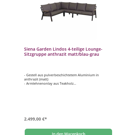
Siena Garden Lindos 4-teilige Lounge-
Si
l
Sitzgruppe anthrazit matt/blau-grau
Al
- Gestell aus pulverbeschichtetem Aluminium in
- G
anthrazit (matt)
ant
- Armlehnenonlay aus Teakholz
- m
- inklusive Sitz- und Rückenkissen in blau-grau
- 
- witterungsbeständig
2.499,00 €*
69
In den Warenkorb