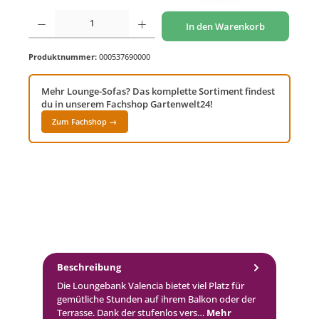
Produkt Anzahl: Gib den gewünschten Wert ein oder benutze die Schaltflächen um di
In den Warenkorb
Produktnummer:
000537690000
Mehr Lounge-Sofas? Das komplette Sortiment findest
du in unserem Fachshop Gartenwelt24!
Zum Fachshop →
Beschreibung
Die Loungebank Valencia bietet viel Platz für
gemütliche Stunden auf ihrem Balkon oder der
Terrasse. Dank der stufenlos vers…
Mehr